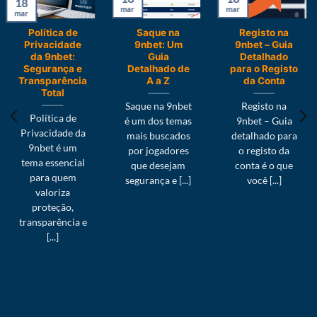
18
mar
mar
mar
Política de
Saque na
Registo na
Privacidade
9nbet: Um
9nbet – Guia
da 9nbet:
Guia
Detalhado
Segurança e
Detalhado de
para o Registo
Transparência
A a Z
da Conta
Total
Saque na 9nbet
Registo na
Política de
é um dos temas
9nbet – Guia
Privacidade da
mais buscados
detalhado para
9nbet é um
por jogadores
o registo da
tema essencial
que desejam
conta é o que
para quem
segurança e [...]
você [...]
valoriza
proteção,
transparência e
[...]