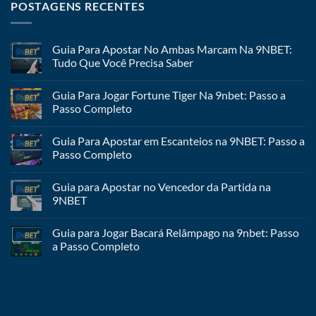
POSTAGENS RECENTES
Guia Para Apostar No Ambas Marcam Na 9NBET:
Tudo Que Você Precisa Saber
Nenhum
comentário
Guia Para Jogar Fortune Tiger Na 9nbet: Passo a
em
Guia
Passo Completo
Para
Apostar
Nenhum
No
comentário
Guia Para Apostar em Escanteios na 9NBET: Passo a
Ambas
em
Marcam
Guia
Passo Completo
Na
Para
9NBET:
Jogar
Nenhum
Tudo
Fortune
comentário
Guia para Apostar no Vencedor da Partida na
Que
Tiger
em
Você
Na
Guia
9NBET
Precisa
9nbet:
Para
Saber
Passo
Apostar
Nenhum
a
em
comentário
Guia para Jogar Bacará Relâmpago na 9nbet: Passo
Passo
Escanteios
em
Completo
na
Guia
a Passo Completo
9NBET:
para
Passo
Apostar
Nenhum
a
no
comentário
Passo
Vencedor
em
Completo
da
Guia
Partida
para
na
Jogar
9NBET
Bacará