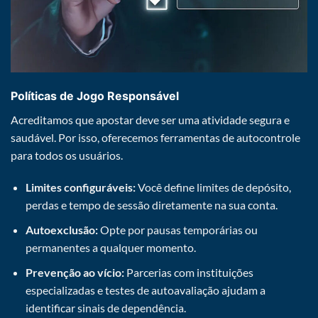
Políticas de Jogo Responsável
Acreditamos que apostar deve ser uma atividade segura e
saudável. Por isso, oferecemos ferramentas de autocontrole
para todos os usuários.
Limites configuráveis:
Você define limites de depósito,
perdas e tempo de sessão diretamente na sua conta.
Autoexclusão:
Opte por pausas temporárias ou
permanentes a qualquer momento.
Prevenção ao vício:
Parcerias com instituições
especializadas e testes de autoavaliação ajudam a
identificar sinais de dependência.