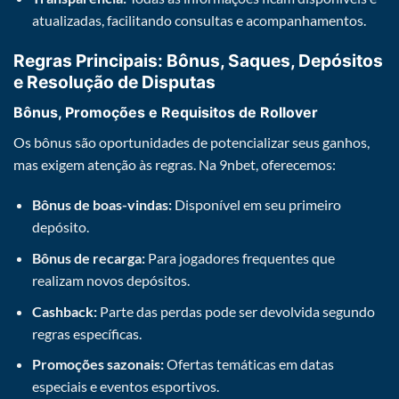
atualizadas, facilitando consultas e acompanhamentos.
Regras Principais: Bônus, Saques, Depósitos
e Resolução de Disputas
Bônus, Promoções e Requisitos de Rollover
Os bônus são oportunidades de potencializar seus ganhos,
mas exigem atenção às regras. Na 9nbet, oferecemos:
Bônus de boas-vindas:
Disponível em seu primeiro
depósito.
Bônus de recarga:
Para jogadores frequentes que
realizam novos depósitos.
Cashback:
Parte das perdas pode ser devolvida segundo
regras específicas.
Promoções sazonais:
Ofertas temáticas em datas
especiais e eventos esportivos.