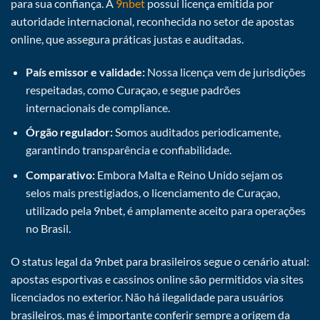
para sua confiança. A
9nbet
possui licença emitida por
autoridade internacional, reconhecida no setor de apostas
online, que assegura práticas justas e auditadas.
País emissor e validade:
Nossa licença vem de jurisdições
respeitadas, como Curaçao, e segue padrões
internacionais de compliance.
Órgão regulador:
Somos auditados periodicamente,
garantindo transparência e confiabilidade.
Comparativo:
Embora Malta e Reino Unido sejam os
selos mais prestigiados, o licenciamento de Curaçao,
utilizado pela 9nbet, é amplamente aceito para operações
no Brasil.
O status legal da 9nbet para brasileiros segue o cenário atual:
apostas esportivas e cassinos online são permitidos via sites
licenciados no exterior. Não há ilegalidade para usuários
brasileiros, mas é importante conferir sempre a origem da