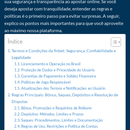
sua segurança e transparência ao apostar online. Se você
deseja apostar com tranquilidade, entender as regras e
políticas é o primeiro passo para evitar surpresas. A seguir,
explico os pontos mais importantes para que você aproveite
ao máximo nossa plataforma.
Índice
Termos e Condições da 9nbet: Segurança, Confiabilidade e
Legalidade
Licenciamento e Operação no Brasil
Proteção de Dados e Privacidade do Usuário
Garantias de Pagamento e Solidez Financeira
Políticas de Jogo Responsável
Atualizações dos Termos e Notificações ao Usuário
Regras Principais: Bônus, Saques, Depósitos e Resolução de
Disputas
Bônus, Promoções e Requisitos de Rollover
Depósitos: Métodos, Limites e Prazos
Saques: Procedimentos, Limites e Documentação
Regras de Uso, Restrições e Política de Contas