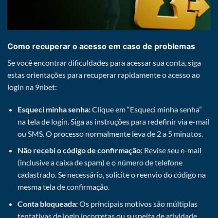
Como recuperar o acesso em caso de problemas
Se você encontrar dificuldades para acessar sua conta, siga
estas orientações para recuperar rapidamente o acesso ao
login na 9nbet:
Esqueci minha senha:
Clique em “Esqueci minha senha”
na tela de login. Siga as instruções para redefinir via e-mail
ou SMS. O processo normalmente leva de 2 a 5 minutos.
Não recebi o código de confirmação:
Revise seu e-mail
(inclusive a caixa de spam) e o número de telefone
cadastrado. Se necessário, solicite o reenvio do código na
mesma tela de confirmação.
Conta bloqueada:
Os principais motivos são múltiplas
tentativas de login incorretas ou suspeita de atividade